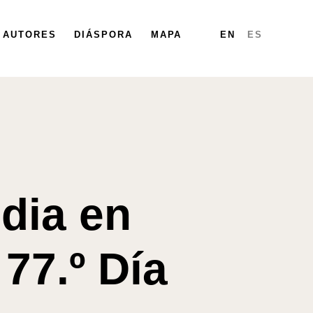
PARTICIPA
AUTORES
DIÁSPORA
DIÁSPORA
MAPA
MAPA
INFORMES
EN
ES
dia en
77.º Día