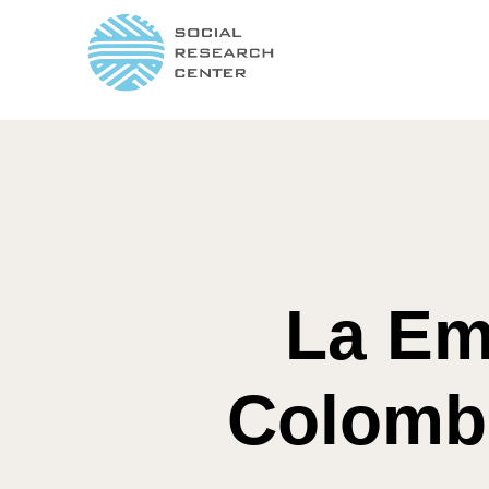
La Em
Colombi