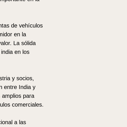
ntas de vehículos
idor en la
valor. La sólida
india en los
tria y socios,
n entre India y
 amplios para
culos comerciales.
ional a las