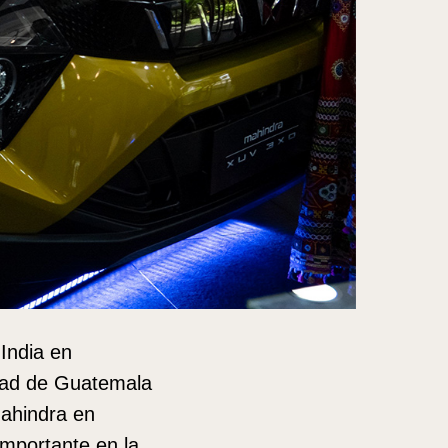
India en
udad de Guatemala
Mahindra en
importante en la