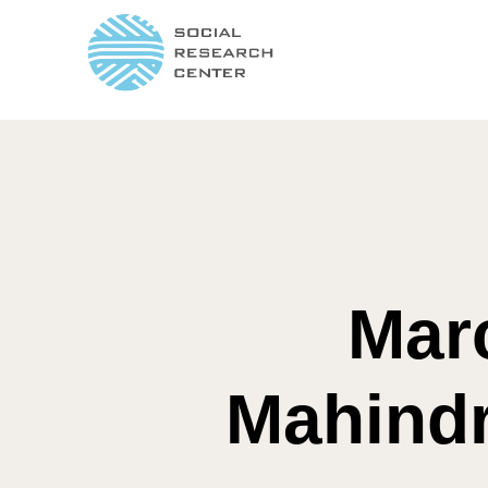
Marc
Mahindr