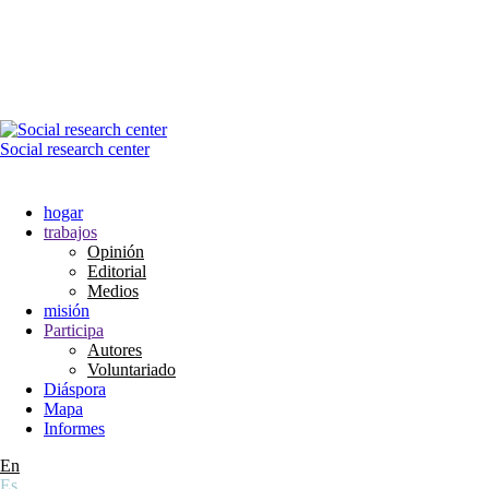
Social research center
hogar
trabajos
Opinión
Editorial
Medios
misión
Participa
Autores
Voluntariado
Diáspora
Mapa
Informes
En
Es