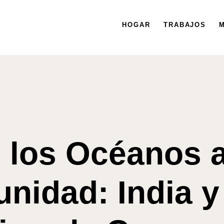
HOGAR
HOGAR
TRABAJOS
TRABAJOS
MISIÓN
M
 los Océanos a
nidad: India y