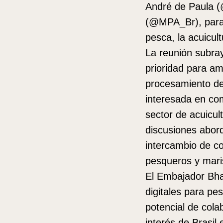
André de Paula (
(@MPA_Br), para d
pesca, la acuicul
La reunión subray
prioridad para am
procesamiento de 
interesada en com
sector de acuicul
discusiones abor
intercambio de c
pesqueros y mari
El Embajador Bhat
digitales para pe
potencial de cola
interés de Brasil 