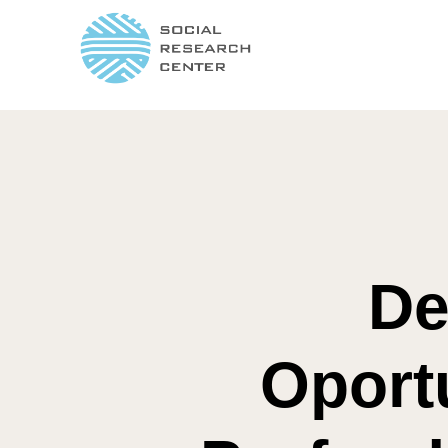
De
Oportu