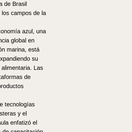
 de Brasil
n los campos de la
economía azul, una
ncia global en
ón marina, está
 expandiendo su
 alimentaria. Las
ataformas de
productos
de tecnologías
steras y el
ula enfatizó el
os de capacitación