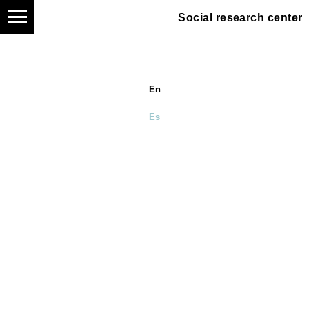
Social research center
En
Es
De los Himalayas a los
Andes: Conocimiento,
Diálogo, Desarrollo