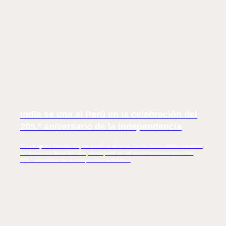
India se une al Perú en la celebración del
205.º aniversario de la Independencia
El Embajador Vishvas Sapkal asistió al vibrante Desfile Cívico-Militar celebrado
en la Avenida Brasil de Lima, como parte de los actos conmemorativos del
205.º aniversario de la Independencia del Perú