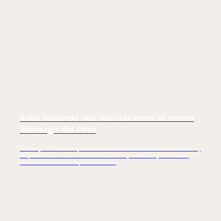
N
India extiende sus felicitaciones al nuevo
liderazgo del Perú
El Embajador Vishvas Sapkal transmitió las cálidas felicitaciones del Gobierno y
del pueblo de la India a la Presidenta Keiko Fujimori tras su juramentación
como Presidenta de la República del Perú