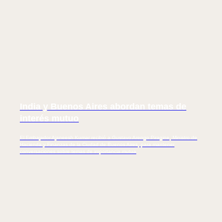
AJO
India y Buenos Aires abordan temas de
interés mutuo
El Embajador Ajaneesh Kumar recibió a Gustavo Arengo Piragine, Ministro de
Hacienda y Finanzas de la Ciudad de Buenos Aires, para mantener
conversaciones sobre temas de importancia mutua