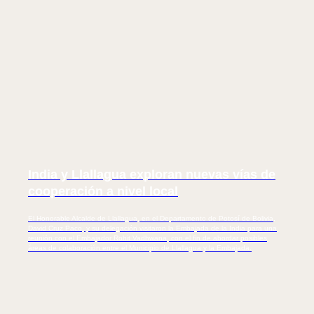
CIP
India y Llallagua exploran nuevas vías de
cooperación a nivel local
El Honorable Alcalde de Llallagua, en el Departamento de Potosí de Bolivia,
David Cruz Paco, y su delegación visitaron la Embajada de la India para una
reunión con el Embajador Rohit Vadhwana, con el fin de abordar posibles
áreas de colaboración entre el Municipio de Llallagua y la Embajada.