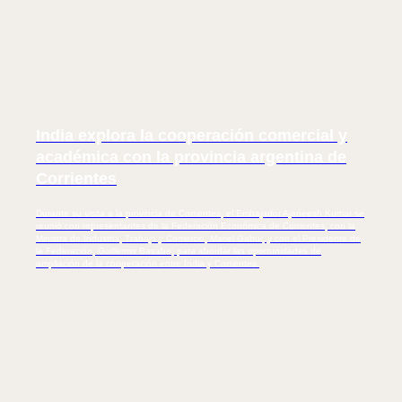
India explora la cooperación comercial y
académica con la provincia argentina de
Corrientes
Durante su visita a la provincia de Corrientes, el Embajador Ajaneesh Kumar se
reunió con representantes de la Federación Económica de Corrientes, con la
Ministra de Industria, Trabajo y Comercio, Mariel Gabur, y con el Presidente de
la Federación, Guillermo Basabe, para abordar las oportunidades de
ampliación de la cooperación entre India y Corrientes.