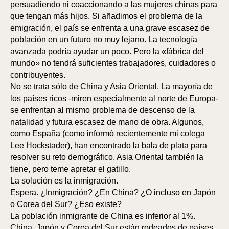
persuadiendo ni coaccionando a las mujeres chinas para
que tengan más hijos. Si añadimos el problema de la
emigración, el país se enfrenta a una grave escasez de
población en un futuro no muy lejano. La tecnología
avanzada podría ayudar un poco. Pero la «fábrica del
mundo» no tendrá suficientes trabajadores, cuidadores o
contribuyentes.
No se trata sólo de China y Asia Oriental. La mayoría de
los países ricos -miren especialmente al norte de Europa-
se enfrentan al mismo problema de descenso de la
natalidad y futura escasez de mano de obra. Algunos,
como España (como informó recientemente mi colega
Lee Hockstader), han encontrado la bala de plata para
resolver su reto demográfico. Asia Oriental también la
tiene, pero teme apretar el gatillo.
PA
S
La solución es la inmigración.
Espera. ¿Inmigración? ¿En China? ¿O incluso en Japón
o Corea del Sur? ¿Eso existe?
La población inmigrante de China es inferior al 1%.
China, Japón y Corea del Sur están rodeados de países