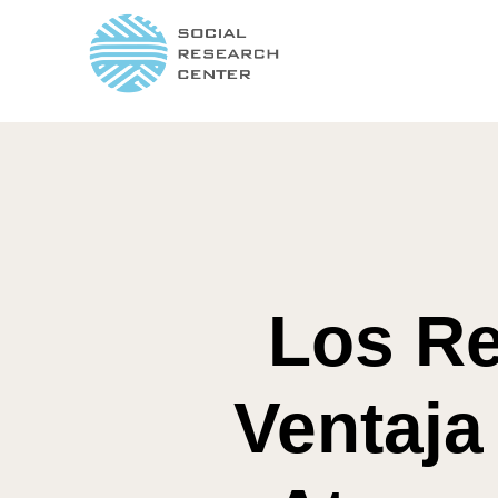
Los Re
Ventaja