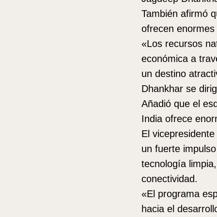
También afirmó qu
ofrecen enormes 
«Los recursos nat
económica a travé
un destino atract
Dhankhar se dirig
Añadió que el es
India ofrece enor
El vicepresidente
un fuerte impulso
tecnología limpia,
conectividad.
«El programa espa
hacia el desarrol