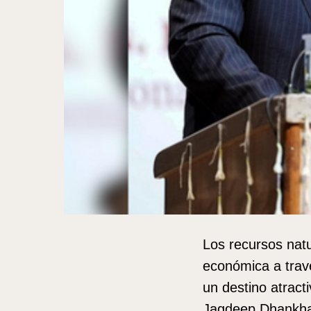
Los recursos natu
económica a travé
un destino atract
Jagdeep Dhankha