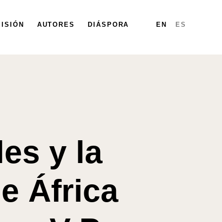
ISIÓN
PARTICIPA
AUTORES
DIÁSPORA
DIÁSPORA
MAPA
INFORMES
EN
ES
es y la
e África