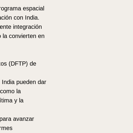
programa espacial
ción con India.
ente integración
 la convierten en
tos (DFTP) de
e India pueden dar
 como la
ítima y la
 para avanzar
ormes