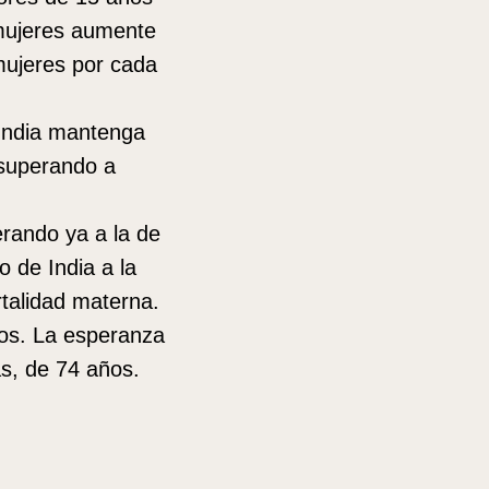
 mujeres aumente
mujeres por cada
India mantenga
 superando a
erando ya a la de
o de India a la
talidad materna.
ños. La esperanza
as, de 74 años.