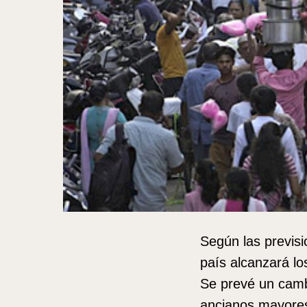
Según las previsi
país alcanzará l
Se prevé un camb
ancianos mayores