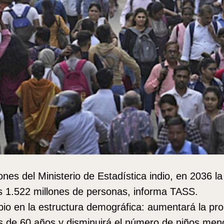
ones del Ministerio de Estadística indio, en 2036 la
os 1.522 millones de personas, informa TASS.
io en la estructura demográfica: aumentará la pro
 de 60 años y disminuirá el número de niños men