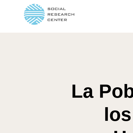
La Pob
los