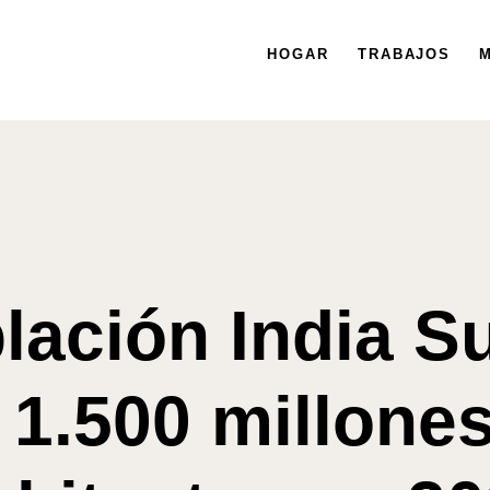
HOGAR
HOGAR
TRABAJOS
TRABAJOS
MISIÓN
M
lación India S
 1.500 millone