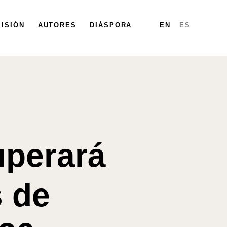
ISIÓN
PARTICIPA
AUTORES
DIÁSPORA
DIÁSPORA
MAPA
INFORMES
EN
ES
uperará
s de