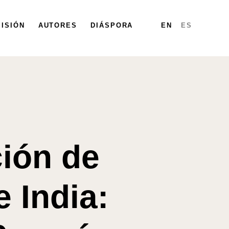
ISIÓN
PARTICIPA
AUTORES
DIÁSPORA
DIÁSPORA
MAPA
INFORMES
EN
ES
ción de
e India: