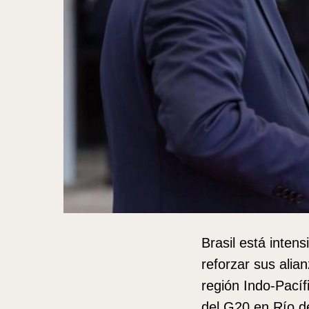
Brasil está inten
reforzar sus alia
región Indo-Pací
del G20 en Río de