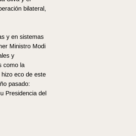
ración bilateral,
as y en sistemas
mer Ministro Modi
ales y
s como la
e hizo eco de este
 año pasado:
su Presidencia del