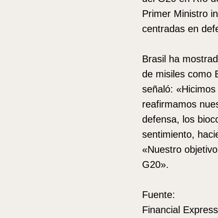
Primer Ministro i
centradas en defe
Brasil ha mostrad
de misiles como 
señaló: «Hicimos 
reafirmamos nues
defensa, los bioc
sentimiento, haci
«Nuestro objetivo
G20».
Fuente:
Financial Express