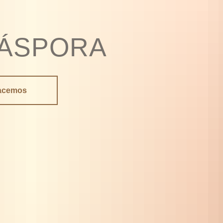
IÁSPORA
acemos