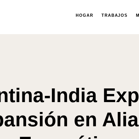
HOGAR
HOGAR
TRABAJOS
TRABAJOS
MISIÓN
M
ntina-India Exp
ansión en Ali