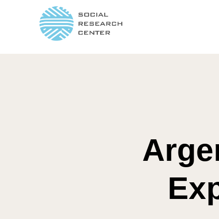
Arge
Exp