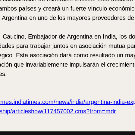
ambos países y creará un fuerte vínculo económico
 a Argentina en uno de los mayores proveedores de
 Caucino, Embajador de Argentina en India, los do
ades para trabajar juntos en asociación mutua pa
tégico. Esta asociación dará como resultado un ma
ación que invariablemente impulsarán el crecimiento
es.
imes.indiatimes.com/news/india/argentina-india-ex
rship/articleshow/117457002.cms?from=mdr