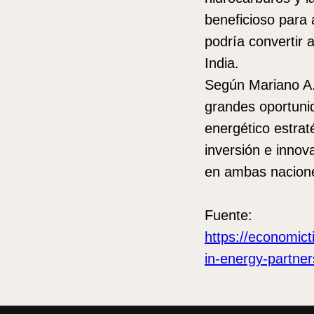
beneficioso para 
podría convertir
India.
Según Mariano A.
grandes oportunid
energético estra
inversión e innov
en ambas nacion
Fuente:
https://economict
in-energy-partne