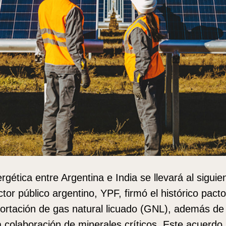
gética entre Argentina e India se llevará al siguien
ctor público argentino, YPF, firmó el histórico pac
portación de gas natural licuado (GNL), además de
a colaboración de minerales críticos. Este acuerd