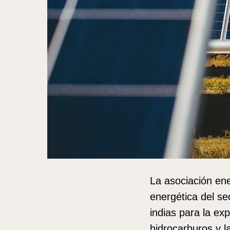
La asociación ener
energética del se
indias para la ex
hidrocarburos y l