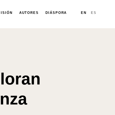
ISIÓN
PARTICIPA
AUTORES
DIÁSPORA
DIÁSPORA
MAPA
INFORMES
EN
ES
loran
anza