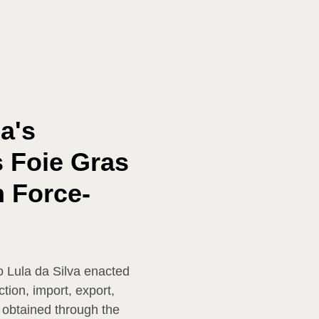
ia's
 Foie Gras
 Force-
io Lula da Silva enacted
tion, import, export,
 obtained through the