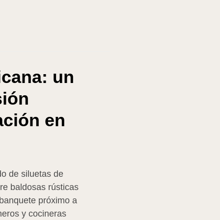
icana: un
sión
ación en
o de siluetas de
re baldosas rústicas
n banquete próximo a
neros y cocineras