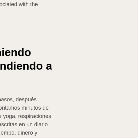
ociated with the
iendo
endiendo a
pasos, después
contamos minutos de
e yoga, respiraciones
scritas en un diario.
iempo, dinero y