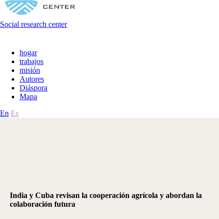
Social research center
hogar
trabajos
misión
Autores
Diáspora
Mapa
En
Es
India y Cuba revisan la cooperación agrícola y abordan la
colaboración futura