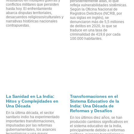
OR
resultando en múltiples guerras y
persistentemente altas, lo que
conflictos militares que persisten
refleja vulnerabilidades sistémicas.
hasta hoy. El enfrentamiento
Según la Oficina Nacional de
abarca disputas territoriales,
Registros Delictivos (NCRB, por
desacuerdos religiosos/culturales y
sus siglas en inglés), se
narrativas históricas nacionales
denunciaron más de 5,5 millones
contrapuestas.
de delitos en 2020, lo que se
traduce en una tasa de
criminalidad de 419,6 por cada
100.000 habitantes.
La Sanidad en La India:
Transformaciones en el
Hitos y Complejidades en
Sistema Educativo de la
Una Década
India: Una Década de
Reformas y Desafíos
En la última década, el sector
sanitario indio ha experimentado
En los últimos diez años, se han
importantes transformaciones,
producido cambios significativos en
impulsadas por las reformas
el sistema educativo de la India,
gubernamentales, los avances
principalmente debido a reformas
tecnológicos y una mayor