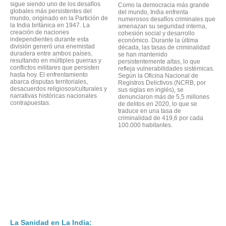
sigue siendo uno de los desafíos
Como la democracia más grande
globales más persistentes del
del mundo, India enfrenta
mundo, originado en la Partición de
numerosos desafíos criminales que
la India británica en 1947. La
amenazan su seguridad interna,
creación de naciones
cohesión social y desarrollo
independientes durante esta
económico. Durante la última
división generó una enemistad
década, las tasas de criminalidad
duradera entre ambos países,
se han mantenido
resultando en múltiples guerras y
persistentemente altas, lo que
conflictos militares que persisten
refleja vulnerabilidades sistémicas.
hasta hoy. El enfrentamiento
Según la Oficina Nacional de
abarca disputas territoriales,
Registros Delictivos (NCRB, por
desacuerdos religiosos/culturales y
sus siglas en inglés), se
narrativas históricas nacionales
denunciaron más de 5,5 millones
contrapuestas.
de delitos en 2020, lo que se
traduce en una tasa de
criminalidad de 419,6 por cada
100.000 habitantes.
La Sanidad en La India: