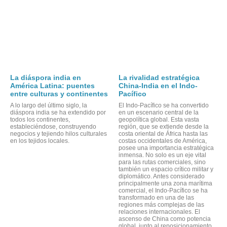
La diáspora india en
La rivalidad estratégica
América Latina: puentes
China-India en el Indo-
entre culturas y continentes
Pacífico
A lo largo del último siglo, la
El Indo-Pacífico se ha convertido
diáspora india se ha extendido por
en un escenario central de la
todos los continentes,
geopolítica global. Esta vasta
estableciéndose, construyendo
región, que se extiende desde la
negocios y tejiendo hilos culturales
costa oriental de África hasta las
en los tejidos locales.
costas occidentales de América,
posee una importancia estratégica
inmensa. No solo es un eje vital
para las rutas comerciales, sino
también un espacio crítico militar y
diplomático. Antes considerado
principalmente una zona marítima
comercial, el Indo-Pacífico se ha
transformado en una de las
regiones más complejas de las
relaciones internacionales. El
ascenso de China como potencia
global, junto al reposicionamiento