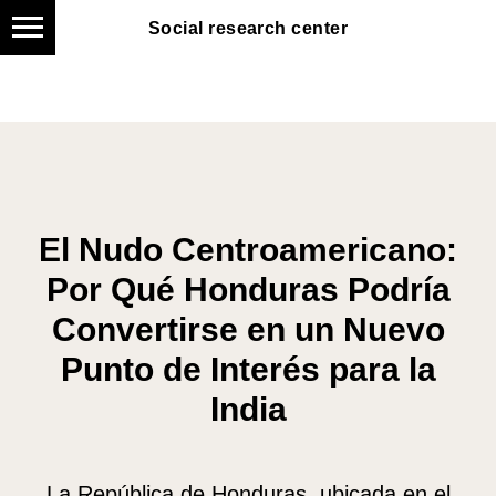
Social research center
Social research center
El Nudo Centroamericano:
Por Qué Honduras Podría
Convertirse en un Nuevo
Punto de Interés para la
India
La República de Honduras, ubicada en el