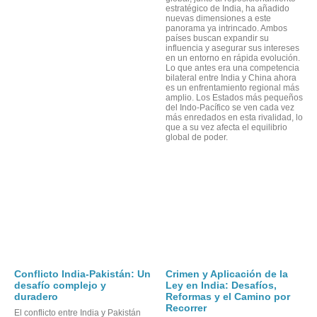
estratégico de India, ha añadido
nuevas dimensiones a este
panorama ya intrincado. Ambos
países buscan expandir su
influencia y asegurar sus intereses
en un entorno en rápida evolución.
Lo que antes era una competencia
bilateral entre India y China ahora
es un enfrentamiento regional más
amplio. Los Estados más pequeños
del Indo-Pacífico se ven cada vez
más enredados en esta rivalidad, lo
que a su vez afecta el equilibrio
global de poder.
OR
Conflicto India-Pakistán: Un
Crimen y Aplicación de la
desafío complejo y
Ley en India: Desafíos,
duradero
Reformas y el Camino por
Recorrer
El conflicto entre India y Pakistán