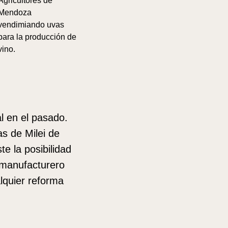
Agricultores de
Mendoza
vendimiando uvas
para la producción de
vino.
l en el pasado.
as de Milei de
e la posibilidad
 manufacturero
lquier reforma