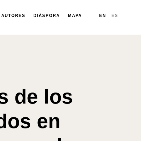
PARTICIPA
AUTORES
DIÁSPORA
DIÁSPORA
MAPA
MAPA
INFORMES
EN
ES
s de los
dos en