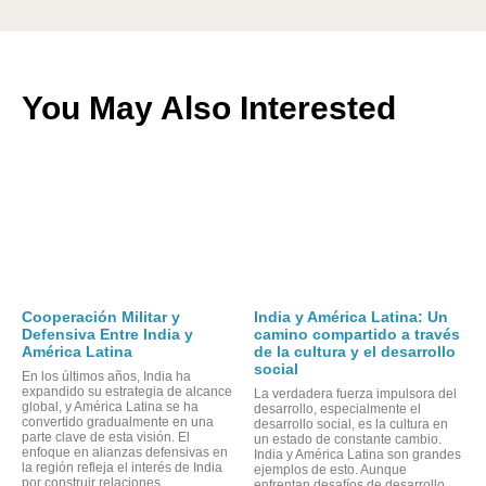
You May Also Interested
A
A
Cooperación Militar y
India y América Latina: Un
Defensiva Entre India y
camino compartido a través
América Latina
de la cultura y el desarrollo
social
En los últimos años, India ha
expandido su estrategia de alcance
La verdadera fuerza impulsora del
global, y América Latina se ha
desarrollo, especialmente el
convertido gradualmente en una
desarrollo social, es la cultura en
parte clave de esta visión. El
un estado de constante cambio.
enfoque en alianzas defensivas en
India y América Latina son grandes
la región refleja el interés de India
ejemplos de esto. Aunque
por construir relaciones
enfrentan desafíos de desarrollo