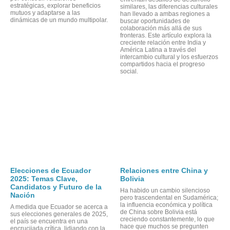
estratégicas, explorar beneficios
similares, las diferencias culturales
mutuos y adaptarse a las
han llevado a ambas regiones a
dinámicas de un mundo multipolar.
buscar oportunidades de
colaboración más allá de sus
fronteras. Este artículo explora la
creciente relación entre India y
América Latina a través del
intercambio cultural y los esfuerzos
compartidos hacia el progreso
social.
Elecciones de Ecuador
Relaciones entre China y
2025: Temas Clave,
Bolivia
Candidatos y Futuro de la
Ha habido un cambio silencioso
Nación
pero trascendental en Sudamérica;
la influencia económica y política
A medida que Ecuador se acerca a
de China sobre Bolivia está
sus elecciones generales de 2025,
creciendo constantemente, lo que
el país se encuentra en una
hace que muchos se pregunten
encrucijada crítica, lidiando con la