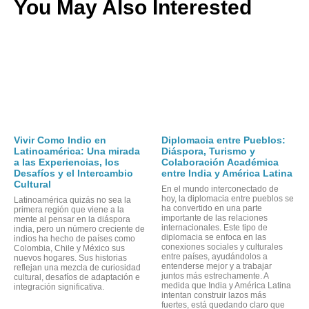
You May Also Interested
NF
Vivir Como Indio en
Diplomacia entre Pueblos:
Latinoamérica: Una mirada
Diáspora, Turismo y
a las Experiencias, los
Colaboración Académica
Desafíos y el Intercambio
entre India y América Latina
Cultural
En el mundo interconectado de
hoy, la diplomacia entre pueblos se
Latinoamérica quizás no sea la
ha convertido en una parte
primera región que viene a la
importante de las relaciones
mente al pensar en la diáspora
internacionales. Este tipo de
india, pero un número creciente de
diplomacia se enfoca en las
indios ha hecho de países como
conexiones sociales y culturales
Colombia, Chile y México sus
entre países, ayudándolos a
nuevos hogares. Sus historias
entenderse mejor y a trabajar
reflejan una mezcla de curiosidad
juntos más estrechamente. A
cultural, desafíos de adaptación e
medida que India y América Latina
integración significativa.
intentan construir lazos más
fuertes, está quedando claro que