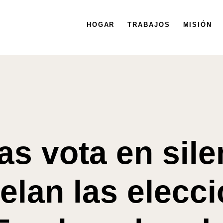
HOGAR
HOGAR
TRABAJOS
TRABAJOS
MISIÓN
MISIÓN
s vota en sile
elan las elecc