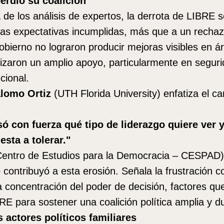
erdió su coalición
de los análisis de expertos, la derrota de LIBRE s
las expectativas incumplidas, más que a un rechazo
bierno no lograron producir mejoras visibles en á
lizaron un amplio apoyo, particularmente en segur
ucional.
alomo Ortiz
(UTH Florida University) enfatiza el ca
ó con fuerza qué tipo de liderazgo quiere ver 
esta a tolerar."
Centro de Estudios para la Democracia – CESPAD)
 contribuyó a esta erosión. Señala la frustración co
a concentración del poder de decisión, factores que
E para sostener una coalición política amplia y d
s actores políticos familiares