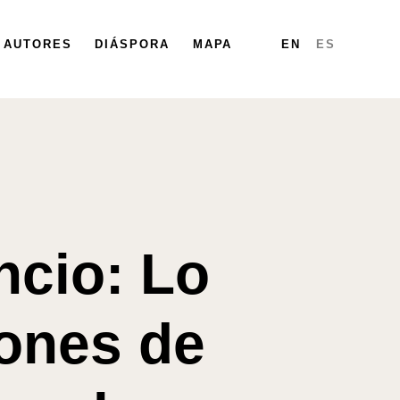
PARTICIPA
AUTORES
DIÁSPORA
DIÁSPORA
MAPA
MAPA
INFORMES
EN
ES
ncio: Lo
iones de