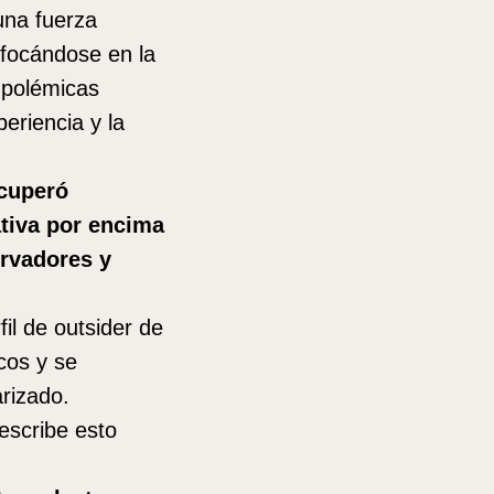
una fuerza
nfocándose en la
 polémicas
eriencia y la
ecuperó
ativa por encima
ervadores y
fil de outsider de
cos y se
arizado.
escribe esto