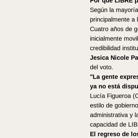
Por qué LIBRE p
Según la mayoría 
principalmente a 
Cuatro años de go
inicialmente movi
credibilidad instit
Jesica Nicole P
del voto.
"La gente expres
ya no está dispu
Lucía Figueroa (
estilo de gobierno
administrativa y l
capacidad de LIBR
El regreso de lo