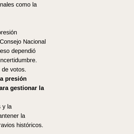
onales como la
presión
l Consejo Nacional
oceso dependió
incertidumbre.
 de votos.
na presión
ra gestionar la
 y la
ntener la
avios históricos.