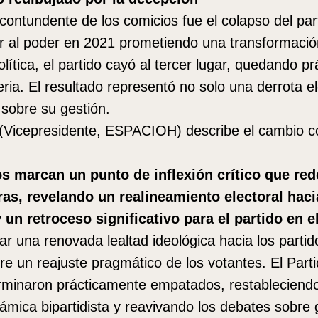
contundente de los comicios fue el colapso del par
r al poder en 2021 prometiendo una transformación
lítica, el partido cayó al tercer lugar, quedando p
eria. El resultado representó no solo una derrota el
 sobre su gestión.
(Vicepresidente, ESPACIOH) describe el cambio co
s marcan un punto de inflexión crítico que red
as, revelando un realineamiento electoral haci
un retroceso significativo para el partido en e
ar una renovada lealtad ideológica hacia los partido
ere un reajuste pragmático de los votantes. El Parti
erminaron prácticamente empatados, restableciend
inámica bipartidista y reavivando los debates sobre 