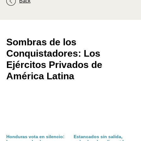
Back
A
A
Sombras de los
Conquistadores: Los
Ejércitos Privados de
América Latina
Honduras vota en silencio:
Estancados sin salida,