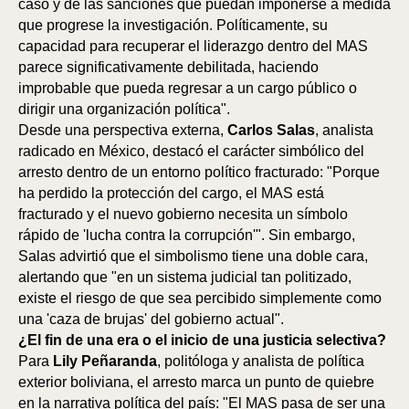
ICI
ORE
caso y de las sanciones que puedan imponerse a medida
que progrese la investigación. Políticamente, su
capacidad para recuperar el liderazgo dentro del MAS
parece significativamente debilitada, haciendo
improbable que pueda regresar a un cargo público o
dirigir una organización política".
Desde una perspectiva externa,
Carlos Salas
, analista
radicado en México, destacó el carácter simbólico del
arresto dentro de un entorno político fracturado: "Porque
ha perdido la protección del cargo, el MAS está
fracturado y el nuevo gobierno necesita un símbolo
rápido de 'lucha contra la corrupción'". Sin embargo,
Salas advirtió que el simbolismo tiene una doble cara,
alertando que "en un sistema judicial tan politizado,
existe el riesgo de que sea percibido simplemente como
una 'caza de brujas' del gobierno actual".
¿El fin de una era o el inicio de una justicia selectiva?
Para
Lily Peñaranda
, politóloga y analista de política
exterior boliviana, el arresto marca un punto de quiebre
en la narrativa política del país: "El MAS pasa de ser una