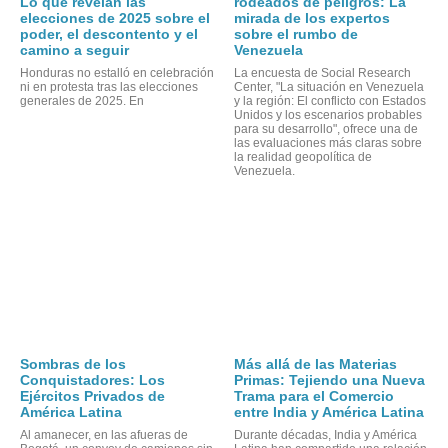
Lo que revelan las
rodeados de peligros: La
elecciones de 2025 sobre el
mirada de los expertos
poder, el descontento y el
sobre el rumbo de
camino a seguir
Venezuela
Honduras no estalló en celebración
La encuesta de Social Research
ni en protesta tras las elecciones
Center, "La situación en Venezuela
generales de 2025. En
y la región: El conflicto con Estados
Unidos y los escenarios probables
para su desarrollo", ofrece una de
las evaluaciones más claras sobre
la realidad geopolítica de
Venezuela.
ORM
Sombras de los
Más allá de las Materias
Conquistadores: Los
Primas: Tejiendo una Nueva
Ejércitos Privados de
Trama para el Comercio
América Latina
entre India y América Latina
Al amanecer, en las afueras de
Durante décadas, India y América