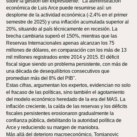
sobre la gestión del expresidente: "La administración
económica de Luis Arce puede resumirse así: un
desplome de la actividad económica (-2,4% en el primer
semestre de 2025) y una inflación acumulada superior al
20%, situando al país técnicamente en recesión. La
brecha cambiaria superó el 150%, mientras que las
Reservas Internacionales apenas alcanzan los 75
millones de dólares, en comparación con los más de 13
mil millones registrados entre 2014 y 2015. El déficit
fiscal sigue siendo un problema persistente, con más de
una década de desequilibrios consecutivos que
promedian más del 8% del PIB".
BAJ
BAJ
Estas cifras, argumentan los expertos, evidencian no solo
el fracaso de las políticas, sino también el agotamiento
del modelo económico heredado de la era del MAS. La
inflación creciente, la caída de las reservas y los déficits
fiscales persistentes erosionaron gradualmente la
confianza pública, debilitando la autoridad política de
Arce y reduciendo su margen de maniobra.
Más allá del deterioro macroeconómico, Tomianovic