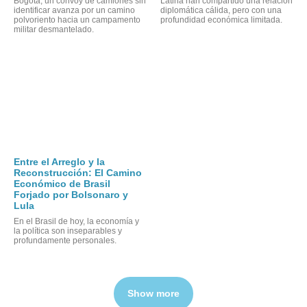
Bogotá, un convoy de camiones sin
Latina han compartido una relación
identificar avanza por un camino
diplomática cálida, pero con una
polvoriento hacia un campamento
profundidad económica limitada.
militar desmantelado.
Entre el Arreglo y la
Reconstrucción: El Camino
Económico de Brasil
Forjado por Bolsonaro y
Lula
En el Brasil de hoy, la economía y
la política son inseparables y
profundamente personales.
Show more