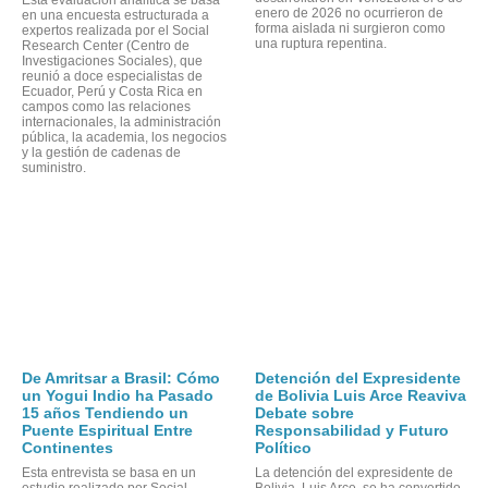
enero de 2026 no ocurrieron de
en una encuesta estructurada a
forma aislada ni surgieron como
expertos realizada por el Social
una ruptura repentina.
Research Center (Centro de
Investigaciones Sociales), que
reunió a doce especialistas de
Ecuador, Perú y Costa Rica en
campos como las relaciones
OR
internacionales, la administración
pública, la academia, los negocios
y la gestión de cadenas de
suministro.
De Amritsar a Brasil: Cómo
Detención del Expresidente
un Yogui Indio ha Pasado
de Bolivia Luis Arce Reaviva
15 años Tendiendo un
Debate sobre
Puente Espiritual Entre
Responsabilidad y Futuro
Continentes
Político
Esta entrevista se basa en un
La detención del expresidente de
estudio realizado por Social
Bolivia, Luis Arce, se ha convertido